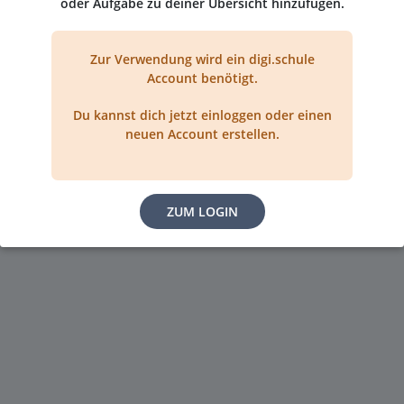
oder Aufgabe zu deiner Übersicht hinzufügen.
Hier kannst du
Zur Verwendung wird ein digi.schule
all deine Bücher und Materialien
mit
Stickercode und PIN
Account benötigt.
hinzufügen
.
Du hast
deine Bücher stets griffbereit
und kannst
Du kannst dich jetzt einloggen oder einen
diese
mit einem Klick öffnen
.
neuen Account erstellen.
ZUM LOGIN