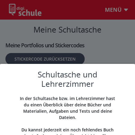
MENÜ
Meine Schultasche
Meine Portfolios und Stickercodes
STICKERCODE ZURÜCKSETZEN
Schultasche und
BITTE AUSWÄHLEN
Lehrerzimmer
In der Schultasche bzw. im Lehrerzimmer hast
Meine Bücher und Materialien
du einen Überblick über deine Bücher und
Materialien, Aufgaben und Tests und deine
Dateien.
Du kannst jederzeit ein noch fehlendes Buch